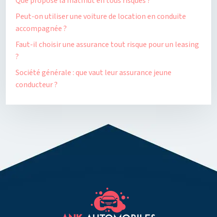
Que propose la matmut en tous risques ?
Peut-on utiliser une voiture de location en conduite
accompagnée ?
Faut-il choisir une assurance tout risque pour un leasing
?
Société générale : que vaut leur assurance jeune
conducteur ?