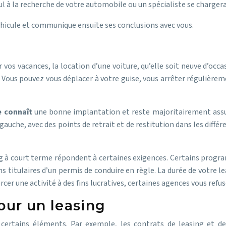
ul à la recherche de votre automobile ou un spécialiste se chargera 
hicule et communique ensuite ses conclusions avec vous.
 vos vacances, la location d’une voiture, qu’elle soit neuve d’occa
ls. Vous pouvez vous déplacer à votre guise, vous arrêter régulièr
e
c
onnaît
une bonne implantation et reste majoritairement assur
gauche, avec des points de retrait et de restitution dans les différ
g à court terme répondent à certaines exigences. Certains progra
 titulaires d’un permis de conduire en règle. La durée de votre l
xercer une activité à des fins lucratives, certaines agences vous re
our un leasing
, certains éléments. Par exemple, les contrats de leasing et d