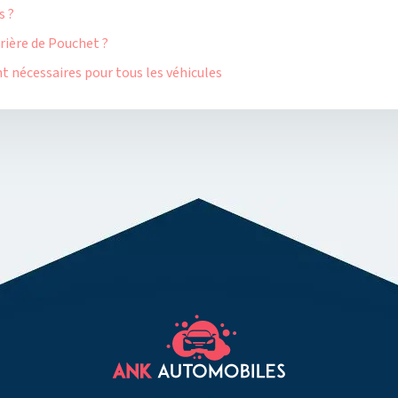
s ?
rrière de Pouchet ?
t nécessaires pour tous les véhicules