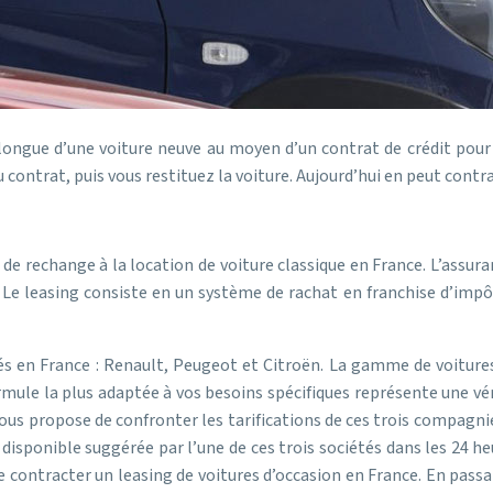
ngue d’une voiture neuve au moyen d’un contrat de crédit pour 
u contrat, puis vous restituez la voiture. Aujourd’hui en peut contr
de rechange à la location de voiture classique en France. L’assur
! Le leasing consiste en un système de rachat en franchise d’imp
tés en France : Renault, Peugeot et Citroën. La gamme de voiture
 formule la plus adaptée à vos besoins spécifiques représente une v
us propose de confronter les tarifications de ces trois compagnies
isponible suggérée par l’une de ces trois sociétés dans les 24 heu
de contracter un leasing de voitures d’occasion en France. En pass